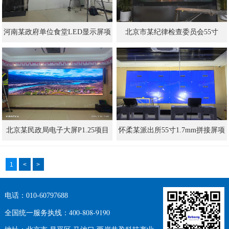
河南某政府单位食堂LED显示屏项
北京市某纪律检查委员会55寸
目
3.5mm拼接屏项目
北京某民政局电子大屏P1.25项目
怀柔某派出所55寸1.7mm拼接屏项
目
1
<
>
电话：010-60797688
400-808-9190
全国统一服务执线：